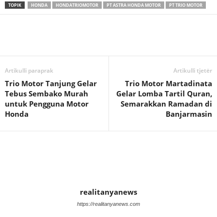
TOPIK
HONDA
HONDATRIOMOTOR
PT ASTRA HONDA MOTOR
PT TRIO MOTOR
Artikulli paraprak
Artikulli tjetër
Trio Motor Tanjung Gelar
Trio Motor Martadinata
Tebus Sembako Murah
Gelar Lomba Tartil Quran,
untuk Pengguna Motor
Semarakkan Ramadan di
Honda
Banjarmasin
realitanyanews
https://realitanyanews.com