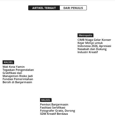
ARTIKEL TERKAIT
DARI PENULIS
Metropolis
CIMB Niaga Gelar Konser
Kejar Mimpi untuk
Indonesia 2026, Apresiasi
Nasabah dan Dukung
Industri Kreatif
KALSEL
Wali Kota Yamin
Tegaskan Pengendalian
Gratifikasi dan
Manajemen Risiko Jadi
Fondasi Pemerintahan
Bersih di Banjarmasin
KALSEL
Pemkot Banjarmasin
Fasilitasi Sertifikasi
Fotografer Gratis, Dorong
SDM Kreatif Berdaya