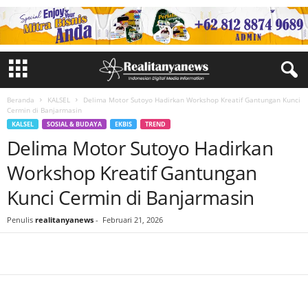
Beranda
KALSEL
Delima Motor Sutoyo Hadirkan Workshop Kreatif Gantungan Kunci
Cermin di Banjarmasin
KALSEL
SOSIAL & BUDAYA
EKBIS
TREND
Delima Motor Sutoyo Hadirkan
Workshop Kreatif Gantungan
Kunci Cermin di Banjarmasin
Penulis
realitanyanews
-
Februari 21, 2026