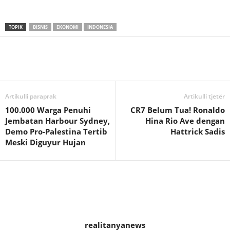
TOPIK
BISNIS
EKONOMI
INDONESIA
Artikulli paraprak
Artikulli tjetër
100.000 Warga Penuhi
CR7 Belum Tua! Ronaldo
Jembatan Harbour Sydney,
Hina Rio Ave dengan
Demo Pro-Palestina Tertib
Hattrick Sadis
Meski Diguyur Hujan
realitanyanews