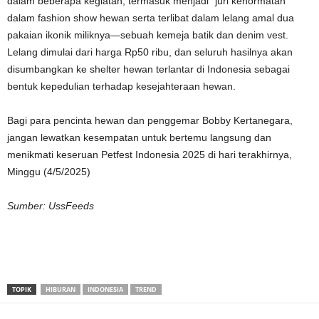
dalam beberapa kegiatan, termasuk menjadi “juri kehormatan”
dalam fashion show hewan serta terlibat dalam lelang amal dua
pakaian ikonik miliknya—sebuah kemeja batik dan denim vest.
Lelang dimulai dari harga Rp50 ribu, dan seluruh hasilnya akan
disumbangkan ke shelter hewan terlantar di Indonesia sebagai
bentuk kepedulian terhadap kesejahteraan hewan.
Bagi para pencinta hewan dan penggemar Bobby Kertanegara,
jangan lewatkan kesempatan untuk bertemu langsung dan
menikmati keseruan Petfest Indonesia 2025 di hari terakhirnya,
Minggu (4/5/2025)
Sumber: UssFeeds
TOPIK
HIBURAN
INDONESIA
TREND