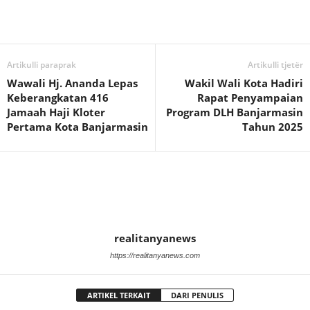
Artikulli paraprak
Artikulli tjetër
Wawali Hj. Ananda Lepas
Wakil Wali Kota Hadiri
Keberangkatan 416
Rapat Penyampaian
Jamaah Haji Kloter
Program DLH Banjarmasin
Pertama Kota Banjarmasin
Tahun 2025
realitanyanews
https://realitanyanews.com
ARTIKEL TERKAIT
DARI PENULIS