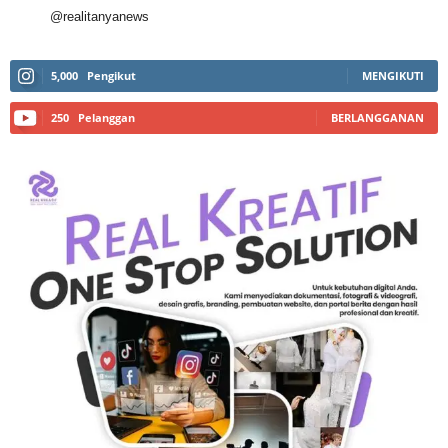
@realitanyanews
5,000
Pengikut
MENGIKUTI
250
Pelanggan
BERLANGGANAN