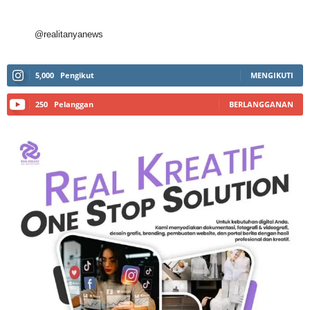
@realitanyanews
5,000
Pengikut
MENGIKUTI
250
Pelanggan
BERLANGGANAN