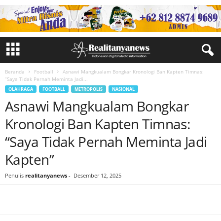
Beranda
Football
Asnawi Mangkualam Bongkar Kronologi Ban Kapten Timnas:
“Saya Tidak Pernah Meminta Jadi...
OLAHRAGA
FOOTBALL
METROPOLIS
NASIONAL
Asnawi Mangkualam Bongkar
Kronologi Ban Kapten Timnas:
“Saya Tidak Pernah Meminta Jadi
Kapten”
Penulis
realitanyanews
-
Desember 12, 2025