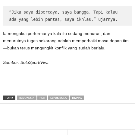
“Jika saya dipercaya, saya bangga. Tapi kalau 
ada yang lebih pantas, saya ikhlas,” ujarnya.
Ia mengakui performanya kala itu sedang menurun, dan
menurutnya tugas sekarang adalah memperbaiki masa depan tim
—bukan terus mengungkit konflik yang sudah berlalu.
Sumber: BolaSport/Viva
TOPIK
INDONESIA
PSSI
SEPAK BOLA
TIMNAS