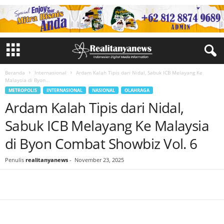
Beranda
Internasional
Ardam Kalah Tipis dari Nidal, Sabuk ICB Melayang Ke
Malaysia di Byon...
METROPOLIS
INTERNASIONAL
NASIONAL
OLAHRAGA
Ardam Kalah Tipis dari Nidal,
Sabuk ICB Melayang Ke Malaysia
di Byon Combat Showbiz Vol. 6
Penulis
realitanyanews
-
November 23, 2025