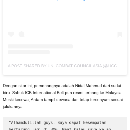
A POST SHARED BY UNI COMBAT COUNCIL ASIA (@UCC_ASIA)
Dengan skor ini, pemenangnya adalah Nidal Mahmud dari sudut
biru. Sabuk ICB International Belt pun resmi terbang ke Malaysia.
Meski kecewa, Ardam tampil dewasa dan tetap tersenyum sesuai
julukannya.
“Alhamdulillah guys. Saya dapat kesempatan 
bertarung lagi di BO6. Maaf kalau saya kalah 