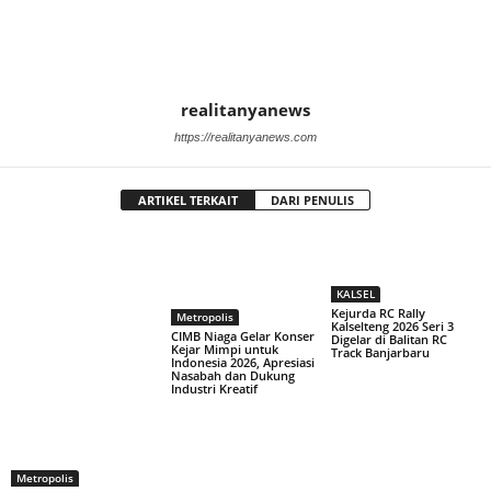
realitanyanews
https://realitanyanews.com
ARTIKEL TERKAIT
DARI PENULIS
KALSEL
Kejurda RC Rally
Metropolis
Kalselteng 2026 Seri 3
CIMB Niaga Gelar Konser
Digelar di Balitan RC
Kejar Mimpi untuk
Track Banjarbaru
Indonesia 2026, Apresiasi
Nasabah dan Dukung
Industri Kreatif
Metropolis