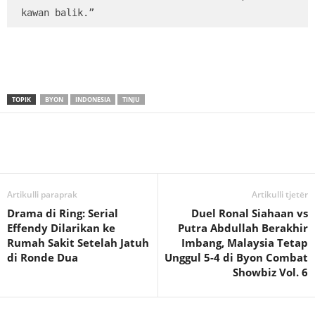
kawan balik.”
TOPIK
BYON
INDONESIA
TINJU
Artikulli paraprak
Artikulli tjetër
Drama di Ring: Serial
Duel Ronal Siahaan vs
Effendy Dilarikan ke
Putra Abdullah Berakhir
Rumah Sakit Setelah Jatuh
Imbang, Malaysia Tetap
di Ronde Dua
Unggul 5-4 di Byon Combat
Showbiz Vol. 6