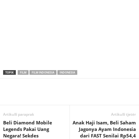
TOPIK
FILM
FILM INDONESIA
INDONESIA
Artikulli paraprak
Artikulli tjetër
Beli Diamond Mobile
Anak Haji Isam, Beli Saham
Legends Pakai Uang
Jagonya Ayam Indonesia
Negara! Sekdes
dari FAST Senilai Rp54,4