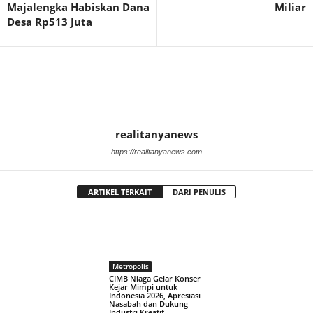
Majalengka Habiskan Dana
Miliar
Desa Rp513 Juta
realitanyanews
https://realitanyanews.com
ARTIKEL TERKAIT
DARI PENULIS
Metropolis
CIMB Niaga Gelar Konser
Kejar Mimpi untuk
Indonesia 2026, Apresiasi
Nasabah dan Dukung
Industri Kreatif