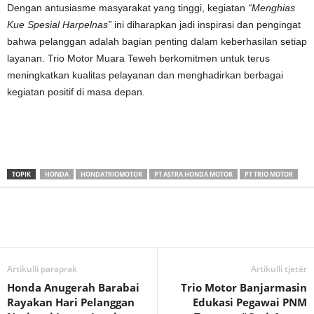
Dengan antusiasme masyarakat yang tinggi, kegiatan
“Menghias
Kue Spesial Harpelnas”
ini diharapkan jadi inspirasi dan pengingat
bahwa pelanggan adalah bagian penting dalam keberhasilan setiap
layanan. Trio Motor Muara Teweh berkomitmen untuk terus
meningkatkan kualitas pelayanan dan menghadirkan berbagai
kegiatan positif di masa depan.
TOPIK
HONDA
HONDATRIOMOTOR
PT ASTRA HONDA MOTOR
PT TRIO MOTOR
Artikulli paraprak
Artikulli tjetër
Honda Anugerah Barabai
Trio Motor Banjarmasin
Rayakan Hari Pelanggan
Edukasi Pegawai PNM