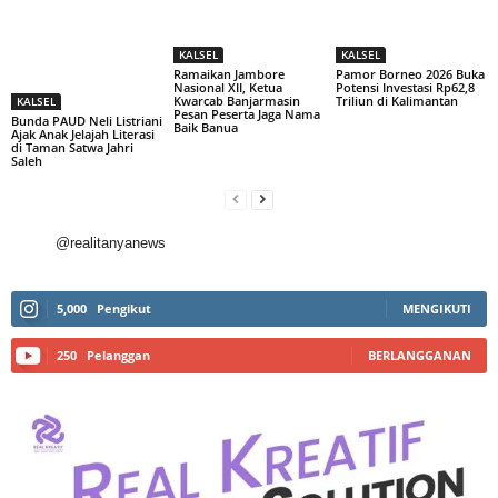
KALSEL
KALSEL
Ramaikan Jambore
Pamor Borneo 2026 Buka
Nasional XII, Ketua
Potensi Investasi Rp62,8
Kwarcab Banjarmasin
Triliun di Kalimantan
KALSEL
Pesan Peserta Jaga Nama
Bunda PAUD Neli Listriani
Baik Banua
Ajak Anak Jelajah Literasi
di Taman Satwa Jahri
Saleh
@realitanyanews
5,000
Pengikut
MENGIKUTI
250
Pelanggan
BERLANGGANAN