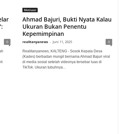
Motivasi
lar
Ahmad Bajuri, Bukti Nyata Kalau
:
Ukuran Bukan Penentu
Kepemimpinan
0
realitanyanews
-
Juni 11, 2025
0
ah
Realitanyanews, KALTENG - Sosok Kepala Desa
(Kades) berbadan mungil bernama Ahmad Bajuri viral
li
di media sosial setelah videonya tersebar luas di
TikTok. Ukuran tubuhnya...