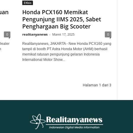
EKbis
uan
Honda PCX160 Memikat
Pengunjung IIMS 2025, Sabet
Penghargaan Big Scooter
0
realitanyanews
-
Maret 17, 2025
0
Dealer
Realitanyanews, JAKARTA - New Honda PCX160 yang
n
tampil di booth PT Astra Honda Motor (AHM) berhasil
memikat ratusan pengunjung gelaran Indonesia
International Motor Show...
Halaman 1 dari 3