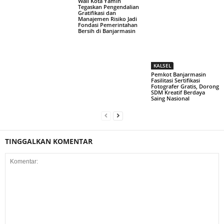
Wali Kota Yamin
Tegaskan Pengendalian
Gratifikasi dan
Manajemen Risiko Jadi
Fondasi Pemerintahan
Bersih di Banjarmasin
KALSEL
Pemkot Banjarmasin
Fasilitasi Sertifikasi
Fotografer Gratis, Dorong
SDM Kreatif Berdaya
Saing Nasional
TINGGALKAN KOMENTAR