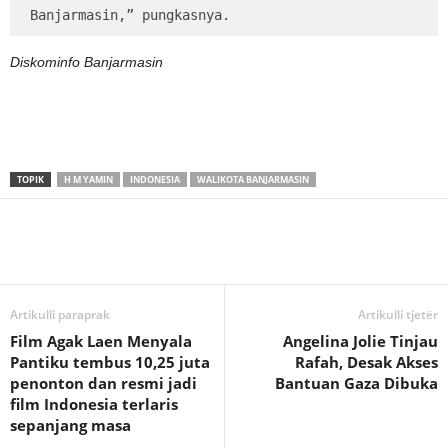
Banjarmasin,” pungkasnya.
Diskominfo Banjarmasin
TOPIK
H M YAMIN
INDONESIA
WALIKOTA BANJARMASIN
Artikulli paraprak
Artikulli tjetër
Film Agak Laen Menyala
Angelina Jolie Tinjau
Pantiku tembus 10,25 juta
Rafah, Desak Akses
penonton dan resmi jadi
Bantuan Gaza Dibuka
film Indonesia terlaris
sepanjang masa