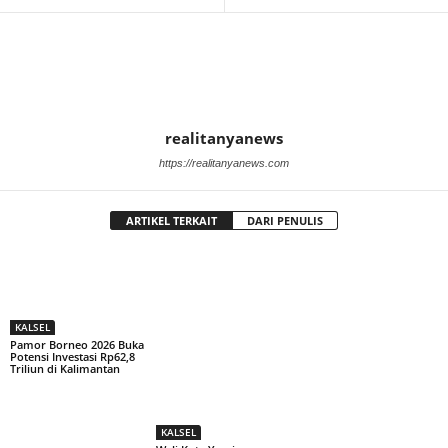
realitanyanews
https://realitanyanews.com
ARTIKEL TERKAIT
DARI PENULIS
KALSEL
Pamor Borneo 2026 Buka
Potensi Investasi Rp62,8
Triliun di Kalimantan
KALSEL