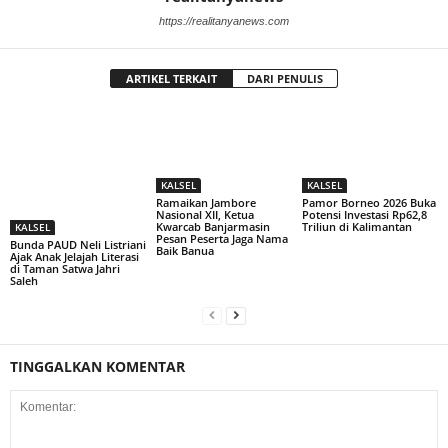
https://realitanyanews.com
ARTIKEL TERKAIT
DARI PENULIS
KALSEL
KALSEL
Ramaikan Jambore
Pamor Borneo 2026 Buka
Nasional XII, Ketua
Potensi Investasi Rp62,8
Kwarcab Banjarmasin
Triliun di Kalimantan
KALSEL
Pesan Peserta Jaga Nama
Bunda PAUD Neli Listriani
Baik Banua
Ajak Anak Jelajah Literasi
di Taman Satwa Jahri
Saleh
TINGGALKAN KOMENTAR