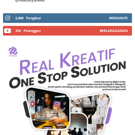
@realitanyanews
5,000
Pengikut
MENGIKUTI
250
Pelanggan
BERLANGGANAN