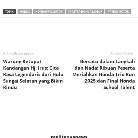
TOPIK
HONDA
HONDATRIOMOTOR
PT ASTRA HONDA MOTOR
PT TRIO MOTOR
Artikulli paraprak
Artikulli tjetër
Warung Ketupat
Bersatu dalam Langkah
Kandangan Hj. Irus: Cita
dan Nada: Ribuan Peserta
Rasa Legendaris dari Hulu
Meriahkan Honda Trio Run
Sungai Selatan yang Bikin
2025 dan Final Honda
Rindu
School Talent
realitanyanews