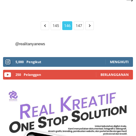
145
146
147
@realitanyanews
5,000
Pengikut
MENGIKUTI
250
Pelanggan
BERLANGGANAN