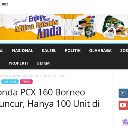
 2026
AL
NASIONAL
KALSEL
POLITIK
OLAHRAGA
SOS
PROPERTI
UMKM
orneo Midnight Blue Meluncur, Hanya 100 Unit...
NASIONAL
TREND
Honda PCX 160 Borneo
uncur, Hanya 100 Unit di