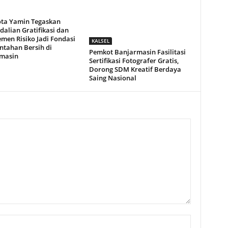
ota Yamin Tegaskan
alian Gratifikasi dan
men Risiko Jadi Fondasi
KALSEL
ntahan Bersih di
Pemkot Banjarmasin Fasilitasi
masin
Sertifikasi Fotografer Gratis,
Dorong SDM Kreatif Berdaya
Saing Nasional