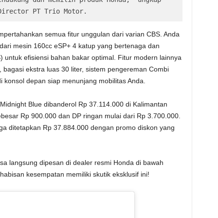
Director PT Trio Motor.
empertahankan semua fitur unggulan dari varian CBS. Anda
dari mesin 160cc eSP+ 4 katup yang bertenaga dan
S) untuk efisiensi bahan bakar optimal. Fitur modern lainnya
l, bagasi ekstra luas 30 liter, sistem pengereman Combi
i konsol depan siap menunjang mobilitas Anda.
idnight Blue dibanderol Rp 37.114.000 di Kalimantan
besar Rp 900.000 dan DP ringan mulai dari Rp 3.700.000.
rga ditetapkan Rp 37.884.000 dengan promo diskon yang
 bisa langsung dipesan di dealer resmi Honda di bawah
abisan kesempatan memiliki skutik eksklusif ini!