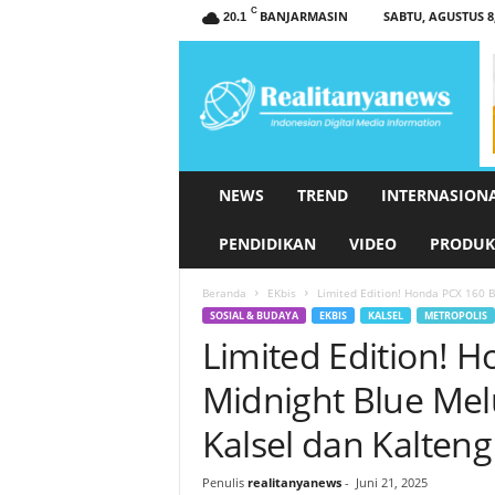
C
BANJARMASIN
SABTU, AGUSTUS 8,
20.1
r
e
a
l
i
t
a
NEWS
TREND
INTERNASION
n
y
PENDIDIKAN
VIDEO
PRODUK
a
n
Beranda
EKbis
Limited Edition! Honda PCX 160 B
e
SOSIAL & BUDAYA
EKBIS
KALSEL
METROPOLIS
w
Limited Edition! 
s
.
Midnight Blue Mel
c
o
Kalsel dan Kalteng
m
Penulis
realitanyanews
-
Juni 21, 2025