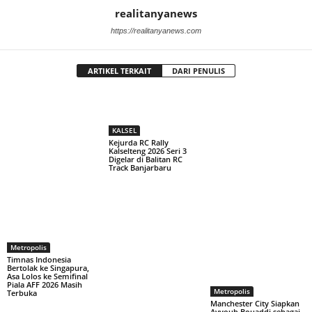
realitanyanews
https://realitanyanews.com
ARTIKEL TERKAIT
DARI PENULIS
KALSEL
Kejurda RC Rally
Kalselteng 2026 Seri 3
Digelar di Balitan RC
Track Banjarbaru
Metropolis
Timnas Indonesia
Bertolak ke Singapura,
Asa Lolos ke Semifinal
Piala AFF 2026 Masih
Metropolis
Terbuka
Manchester City Siapkan
Ayyoub Bouaddi sebagai