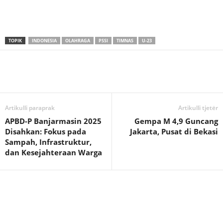
TOPIK
INDONESIA
OLAHRAGA
PSSI
TIMNAS
U-23
Artikulli paraprak
Artikulli tjetër
APBD-P Banjarmasin 2025
Gempa M 4,9 Guncang
Disahkan: Fokus pada
Jakarta, Pusat di Bekasi
Sampah, Infrastruktur,
dan Kesejahteraan Warga