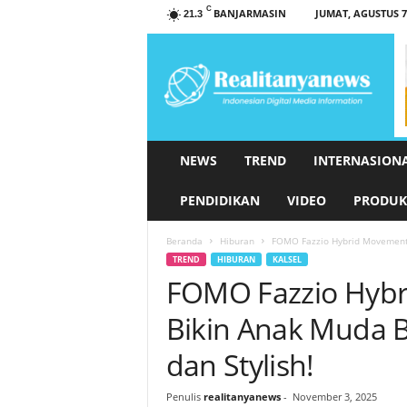
C
BANJARMASIN
JUMAT, AGUSTUS 7,
21.3
r
e
a
l
i
t
a
NEWS
TREND
INTERNASION
n
y
PENDIDIKAN
VIDEO
PRODUK
a
n
Beranda
Hiburan
FOMO Fazzio Hybrid Movement:
e
TREND
HIBURAN
KALSEL
w
FOMO Fazzio Hyb
s
.
Bikin Anak Muda B
c
o
dan Stylish!
m
Penulis
realitanyanews
-
November 3, 2025