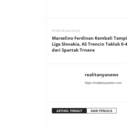
Artikulli paraprak
Marselino Ferdinan Kembali Tampi
Liga Slovakia, AS Trencin Takluk 0-
dari Spartak Trnava
realitanyanews
https://realitanyanews.com
ARTIKEL TERKAIT
DARI PENULIS