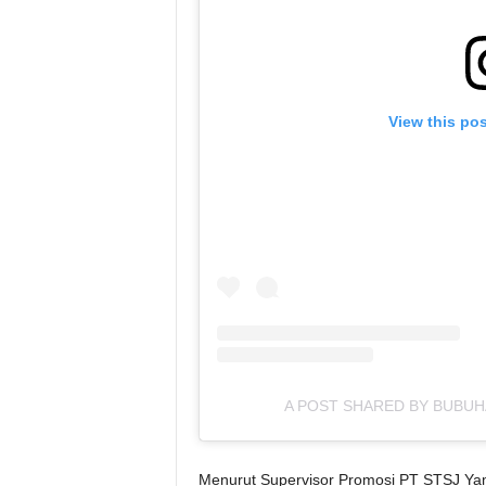
View this po
A POST SHARED BY BUBU
Menurut Supervisor Promosi PT STSJ Yam