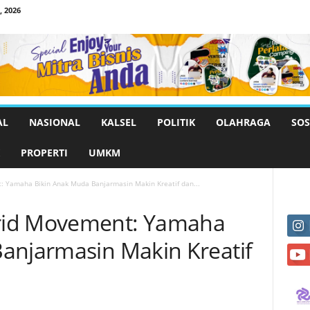
 2026
AL
NASIONAL
KALSEL
POLITIK
OLAHRAGA
SOS
PROPERTI
UMKM
 Yamaha Bikin Anak Muda Banjarmasin Makin Kreatif dan...
rid Movement: Yamaha
anjarmasin Makin Kreatif