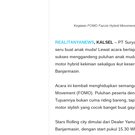
Kegiatan FOMO Fazzio Hybrid Movement G
REALITANYANEWS
, KALSEL
– PT Surya
seru buat anak muda! Lewat acara bert
sukses menggandeng puluhan anak muda 
motor hybrid kekinian sekaligus ikut keseru
Banjarmasin.
Acara ini kembali menghidupkan semanga
Movement (FOMO). Puluhan peserta dengan
Tujuannya bukan cuma riding bareng, ta
motor stylish yang cocok banget buat gay
Stars Rolling city dimulai dari Dealer Ya
Banjarmasin, dengan start pukul 15.30 W