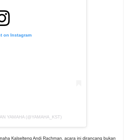
st on Instagram
HAN YAMAHA (@YAMAHA_KST)
aha Kalselteng Andi Rachman, acara ini dirancang bukan