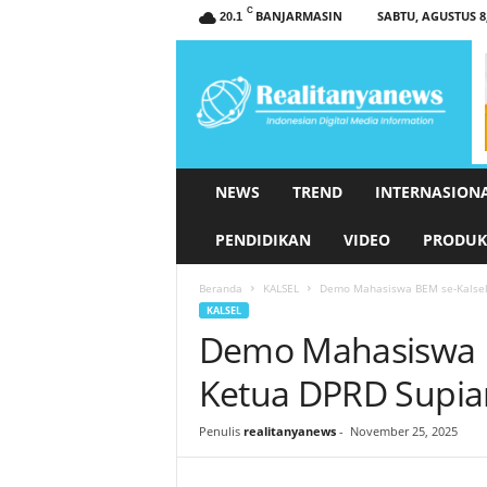
C
BANJARMASIN
SABTU, AGUSTUS 8,
20.1
r
e
a
l
i
t
a
NEWS
TREND
INTERNASION
n
y
PENDIDIKAN
VIDEO
PRODUK
a
n
Beranda
KALSEL
Demo Mahasiswa BEM se-Kalsel 
e
KALSEL
w
Demo Mahasiswa B
s
.
Ketua DPRD Supian
c
o
Penulis
realitanyanews
-
November 25, 2025
m