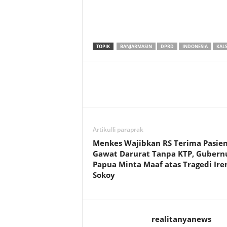
TOPIK
BANJARMASIN
DPRD
INDONESIA
KALS
Artikulli paraprak
Menkes Wajibkan RS Terima Pasie
Gawat Darurat Tanpa KTP, Gubern
Papua Minta Maaf atas Tragedi Ire
Sokoy
realitanyanews