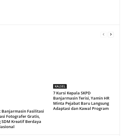
KALSEL
7 Kursi Kepala SKPD
Banjarmasin Terisi, Yamin HR
Minta Pejabat Baru Langsung
Adaptasi dan Kawal Program
 Banjarmasin Fasilitasi
kasi Fotografer Gratis,
 SDM Kreatif Berdaya
Nasional