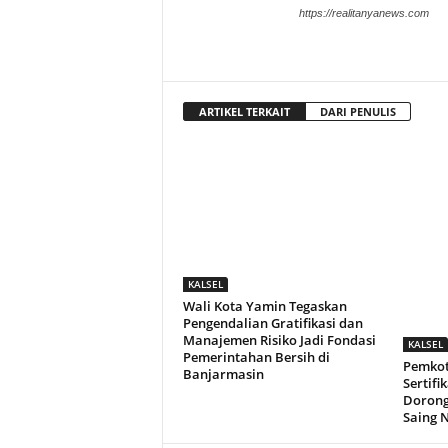
https://realitanyanews.com
ARTIKEL TERKAIT
DARI PENULIS
KALSEL
Wali Kota Yamin Tegaskan
Pengendalian Gratifikasi dan
Manajemen Risiko Jadi Fondasi
KALSEL
Pemerintahan Bersih di
Pemkot
Banjarmasin
Sertifi
Dorong
Saing 