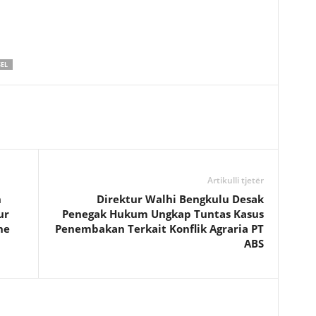
EL
Artikulli tjetër
n
Direktur Walhi Bengkulu Desak
ur
Penegak Hukum Ungkap Tuntas Kasus
ne
Penembakan Terkait Konflik Agraria PT
ABS