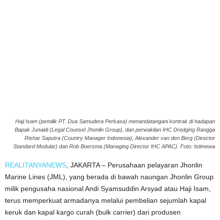
Haji Isam (pemilik PT. Dua Samudera Perkasa) menandatangani kontrak di hadapan
Bapak Junaidi (Legal Counsel Jhonlin Group), dan perwakilan IHC Dredging Rangga
Rishar Saputra (Country Manager Indonesia), Alexander van den Berg (Director
Standard Modular) dan Rob Boersma (Managing Director IHC APAC). Foto: Istimewa
REALITANYANEWS
, JAKARTA – Perusahaan pelayaran Jhonlin
Marine Lines (JML), yang berada di bawah naungan Jhonlin Group
milik pengusaha nasional Andi Syamsuddin Arsyad atau Haji Isam,
terus memperkuat armadanya melalui pembelian sejumlah kapal
keruk dan kapal kargo curah (bulk carrier) dari produsen