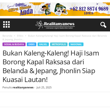
Beranda
EKbis
Bukan Kaleng-Kaleng! Haji Isam Borong Kapal Raksasa dari Belanda
& Jepang, Jhonlin...
SOSIAL & BUDAYA
EKBIS
KALSEL
METROPOLIS
NASIONAL
Bukan Kaleng-Kaleng! Haji Isam
Borong Kapal Raksasa dari
Belanda & Jepang, Jhonlin Siap
Kuasai Lautan!
Penulis
realitanyanews
-
Juli 25, 2025