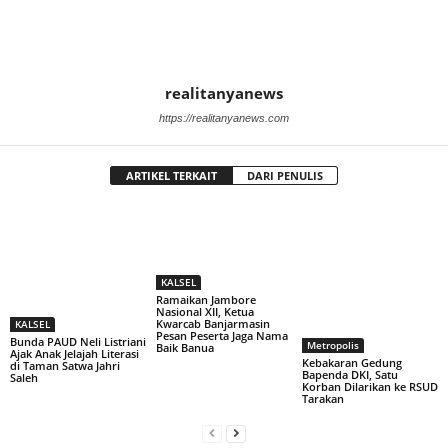
realitanyanews
https://realitanyanews.com
ARTIKEL TERKAIT
DARI PENULIS
KALSEL
Ramaikan Jambore
Nasional XII, Ketua
Kwarcab Banjarmasin
KALSEL
Pesan Peserta Jaga Nama
Bunda PAUD Neli Listriani
Metropolis
Baik Banua
Ajak Anak Jelajah Literasi
Kebakaran Gedung
di Taman Satwa Jahri
Bapenda DKI, Satu
Saleh
Korban Dilarikan ke RSUD
Tarakan