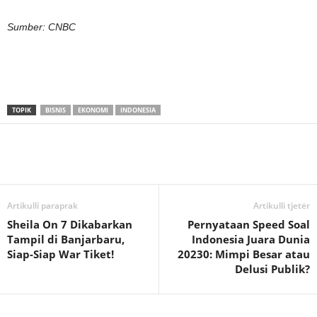
Sumber: CNBC
TOPIK
BISNIS
EKONOMI
INDONESIA
Artikulli paraprak
Artikulli tjetër
Sheila On 7 Dikabarkan
Pernyataan Speed Soal
Tampil di Banjarbaru,
Indonesia Juara Dunia
Siap-Siap War Tiket!
20230: Mimpi Besar atau
Delusi Publik?