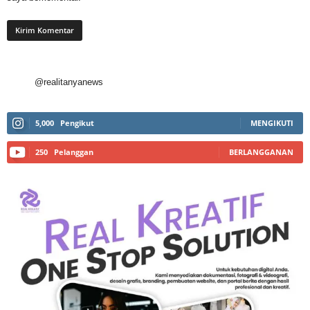
@realitanyanews
5,000
Pengikut
MENGIKUTI
250
Pelanggan
BERLANGGANAN