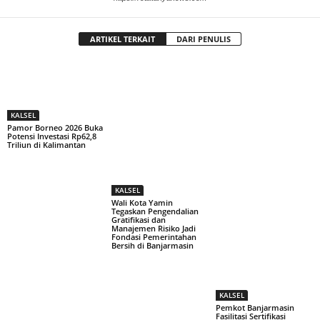
ARTIKEL TERKAIT
DARI PENULIS
KALSEL
Pamor Borneo 2026 Buka
Potensi Investasi Rp62,8
Triliun di Kalimantan
KALSEL
Wali Kota Yamin
Tegaskan Pengendalian
Gratifikasi dan
Manajemen Risiko Jadi
Fondasi Pemerintahan
Bersih di Banjarmasin
KALSEL
Pemkot Banjarmasin
Fasilitasi Sertifikasi