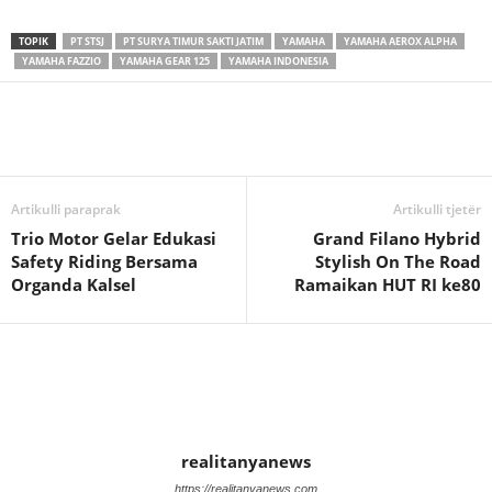
TOPIK
PT STSJ
PT SURYA TIMUR SAKTI JATIM
YAMAHA
YAMAHA AEROX ALPHA
YAMAHA FAZZIO
YAMAHA GEAR 125
YAMAHA INDONESIA
Artikulli paraprak
Artikulli tjetër
Trio Motor Gelar Edukasi
Grand Filano Hybrid
Safety Riding Bersama
Stylish On The Road
Organda Kalsel
Ramaikan HUT RI ke80
realitanyanews
https://realitanyanews.com