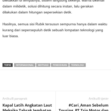
diletakkan di tempatnya, sistem langsung bekerja: warna dikenali
dalam milidetik, solusi dihitung secara instan, lalu gerakan
dilakukan dalam hitungan sepersekian detik.
Hasilnya, semua sisi Rubik tersusun sempurna hanya dalam waktu
kurang dari sepersepuluh detik sebuah lompatan teknologi yang
luar biasa.
TOPIK
INTERNASIONAL
MOTIVASI
PENDIDIKAN
TEKNOLOGI
Artikulli paraprak
Artikulli tjetër
Kapal Latih Angkatan Laut
#Cari_Aman Sebelum
Meksiko Tabrak Jembatan
Touring, PT Trio Motor dan