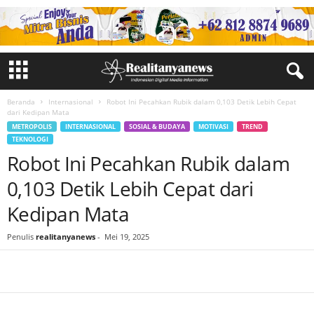
Beranda
Internasional
Robot Ini Pecahkan Rubik dalam 0,103 Detik Lebih Cepat
dari Kedipan Mata
METROPOLIS
INTERNASIONAL
SOSIAL & BUDAYA
MOTIVASI
TREND
TEKNOLOGI
Robot Ini Pecahkan Rubik dalam
0,103 Detik Lebih Cepat dari
Kedipan Mata
Penulis
realitanyanews
-
Mei 19, 2025