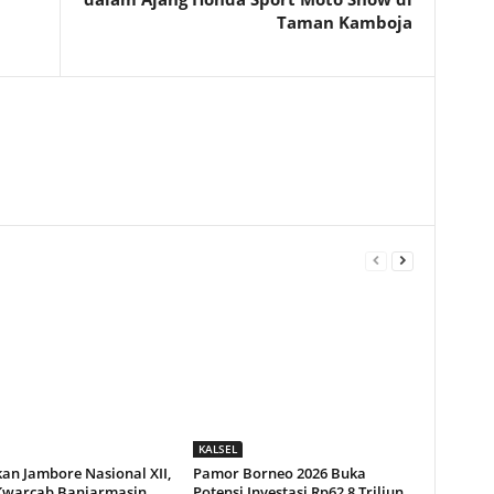
Taman Kamboja
KALSEL
an Jambore Nasional XII,
Pamor Borneo 2026 Buka
Kwarcab Banjarmasin
Potensi Investasi Rp62,8 Triliun