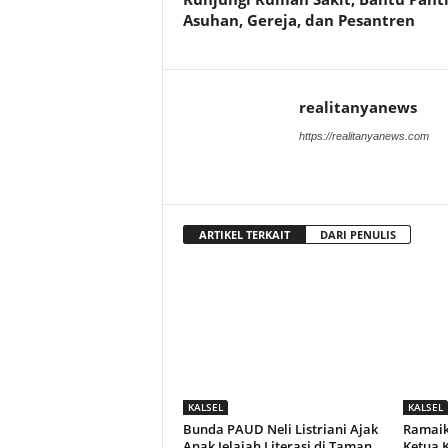
Asuhan, Gereja, dan Pesantren
realitanyanews
https://realitanyanews.com
ARTIKEL TERKAIT
DARI PENULIS
KALSEL
KALSEL
Bunda PAUD Neli Listriani Ajak
Ramaik
Anak Jelajah Literasi di Taman
Ketua 