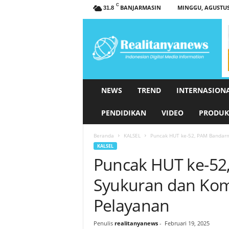
C
BANJARMASIN
MINGGU, AGUSTUS 
31.8
r
e
a
l
i
t
a
NEWS
TREND
INTERNASION
n
y
PENDIDIKAN
VIDEO
PRODUK
a
n
Beranda
KALSEL
Puncak HUT ke-52, PAM Bandarm
e
KALSEL
w
Puncak HUT ke-52
s
.
Syukuran dan Kom
c
o
Pelayanan
m
Penulis
realitanyanews
-
Februari 19, 2025