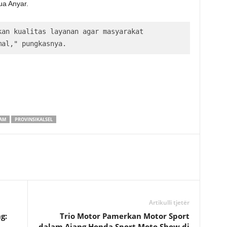
ua Anyar.
an kualitas layanan agar masyarakat 
mal," pungkasnya.
AM
PROVINSIKALSEL
Artikulli tjetër
g:
Trio Motor Pamerkan Motor Sport
i
dalam Ajang Honda Sport Moto Show di