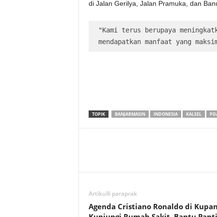
di Jalan Gerilya, Jalan Pramuka, dan Ban
"Kami terus berupaya meningkatk
mendapatkan manfaat yang maksi
TOPIK
BANJARMASIN
INDONESIA
KALSEL
PD
Artikulli paraprak
Agenda Cristiano Ronaldo di Kupan
Kunjungi Rumah Sakit, Bantu Pant