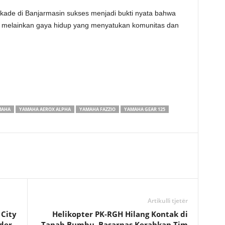
ade di Banjarmasin sukses menjadi bukti nyata bahwa
melainkan gaya hidup yang menyatukan komunitas dan
MAHA
YAMAHA AEROX ALPHA
YAMAHA FAZZIO
YAMAHA GEAR 125
Artikulli tjetër
 City
Helikopter PK-RGH Hilang Kontak di
der
Tanah Bumbu, Basarnas Kerahkan Tim