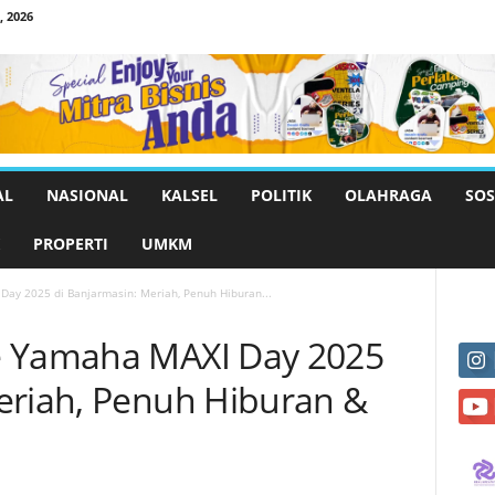
 2026
AL
NASIONAL
KALSEL
POLITIK
OLAHRAGA
SOS
PROPERTI
UMKM
ay 2025 di Banjarmasin: Meriah, Penuh Hiburan...
e Yamaha MAXI Day 2025
eriah, Penuh Hiburan &