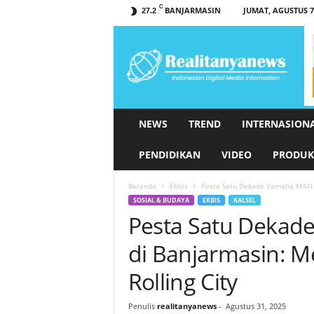
C
BANJARMASIN
JUMAT, AGUSTUS 7,
27.2
r
e
a
l
i
t
a
NEWS
TREND
INTERNASION
n
y
PENDIDIKAN
VIDEO
PRODUK
a
n
Beranda
EKbis
Pesta Satu Dekade Yamaha MAXI D
e
SOSIAL & BUDAYA
EKBIS
KALSEL
w
Pesta Satu Dekad
s
.
di Banjarmasin: M
c
o
Rolling City
m
Penulis
realitanyanews
-
Agustus 31, 2025