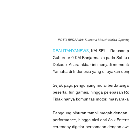
FOTO BERSAMA: Suasana Meriah Ketika Opening 
REALITANYANEWS
, KALSEL – Ratusan 
Gubernur 0 KM Banjarmasin pada Sabtu 
Dekade. Acara akbar ini menjadi moment
Yamaha di Indonesia yang dirayakan de
Sejak pagi, pengunjung mulai berdatangan
peserta, fun games, hingga pelepasan R
Tidak hanya komunitas motor, masyarakat 
Panggung hiburan tampil megah dengan be
performance, hingga aksi dari Asik Enter
ceremony digelar bersamaan dengan awa