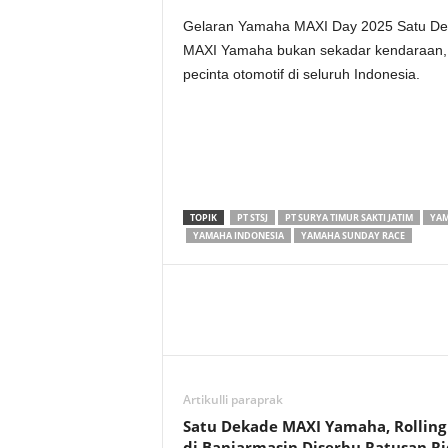
Gelaran Yamaha MAXI Day 2025 Satu Dek
MAXI Yamaha bukan sekadar kendaraan, 
pecinta otomotif di seluruh Indonesia.
TOPIK
PT STSJ
PT SURYA TIMUR SAKTI JATIM
YA
YAMAHA INDONESIA
YAMAHA SUNDAY RACE
Artikulli paraprak
Satu Dekade MAXI Yamaha, Rolling
di Banjarmasin Diserbu Ratusan Ri