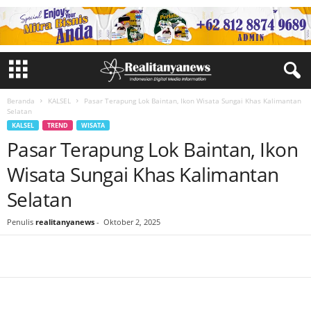
Beranda
KALSEL
Pasar Terapung Lok Baintan, Ikon Wisata Sungai Khas Kalimantan
Selatan
KALSEL
TREND
WISATA
Pasar Terapung Lok Baintan, Ikon
Wisata Sungai Khas Kalimantan
Selatan
Penulis
realitanyanews
-
Oktober 2, 2025