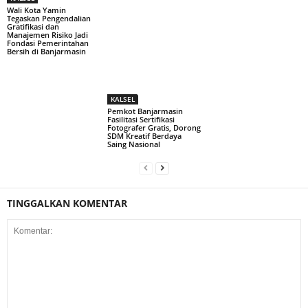
Wali Kota Yamin
Tegaskan Pengendalian
Gratifikasi dan
Manajemen Risiko Jadi
Fondasi Pemerintahan
Bersih di Banjarmasin
KALSEL
Pemkot Banjarmasin
Fasilitasi Sertifikasi
Fotografer Gratis, Dorong
SDM Kreatif Berdaya
Saing Nasional
TINGGALKAN KOMENTAR