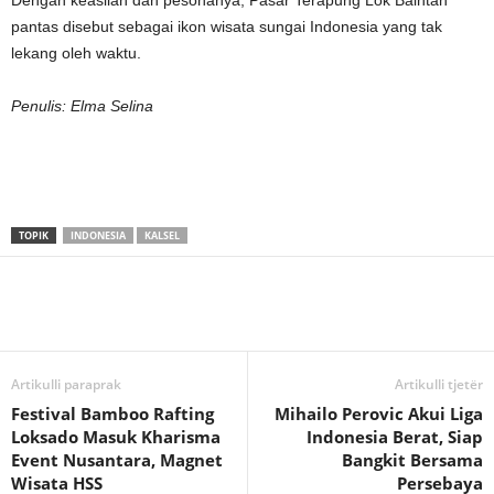
pantas disebut sebagai ikon wisata sungai Indonesia yang tak
lekang oleh waktu.
Penulis: Elma Selina
TOPIK
INDONESIA
KALSEL
Artikulli paraprak
Artikulli tjetër
Festival Bamboo Rafting
Mihailo Perovic Akui Liga
Loksado Masuk Kharisma
Indonesia Berat, Siap
Event Nusantara, Magnet
Bangkit Bersama
Wisata HSS
Persebaya