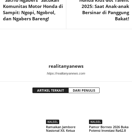
“Satrio Ngabers” Satukan
Honda Kids Got Talent
Komunitas Motor Honda di
2025: Saat Anak-anak
Sampit: Ngopi, Ngobrol,
Bersinar di Panggung
dan Ngabers Bareng!
Bakat!
realitanyanews
https://realitanyanews.com
ARTIKEL TERKAIT
DARI PENULIS
KALSEL
KALSEL
Ramaikan Jambore
Pamor Borneo 2026 Buka
Nasional XII, Ketua
Potensi Investasi Rp62,8