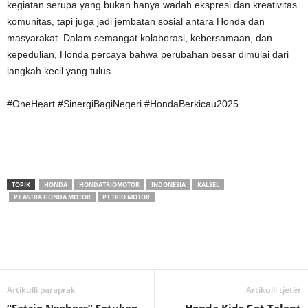
kegiatan serupa yang bukan hanya wadah ekspresi dan kreativitas
komunitas, tapi juga jadi jembatan sosial antara Honda dan
masyarakat. Dalam semangat kolaborasi, kebersamaan, dan
kepedulian, Honda percaya bahwa perubahan besar dimulai dari
langkah kecil yang tulus.
#OneHeart #SinergiBagiNegeri #HondaBerkicau2025
TOPIK
HONDA
HONDATRIOMOTOR
INDONESIA
KALSEL
PT ASTRA HONDA MOTOR
PT TRIO MOTOR
Artikulli paraprak
Artikulli tjetër