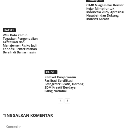
CIMB Niaga Gelar Konser
Kejar Mimpi untuk
Indonesia 2026, Apresiasi
Nasabah dan Dukung
Industri Kreatif
KALSEL
Wali Kota Yamin
Tegaskan Pengendalian
Gratifikasi dan
Manajemen Risiko Jadi
Fondasi Pemerintahan
Bersih di Banjarmasin
KALSEL
Pemkot Banjarmasin
Fasilitasi Sertifikasi
Fotografer Gratis, Dorong
SDM Kreatif Berdaya
Saing Nasional
TINGGALKAN KOMENTAR