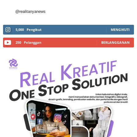
@realitanyanews
5,000
Pengikut
MENGIKUTI
250
Pelanggan
BERLANGGANAN