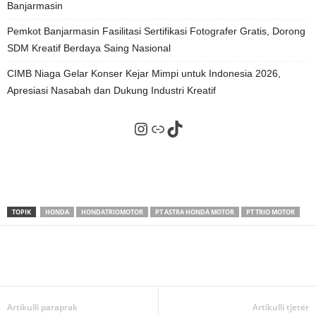
Banjarmasin
Pemkot Banjarmasin Fasilitasi Sertifikasi Fotografer Gratis, Dorong
SDM Kreatif Berdaya Saing Nasional
CIMB Niaga Gelar Konser Kejar Mimpi untuk Indonesia 2026,
Apresiasi Nasabah dan Dukung Industri Kreatif
Instagram
Tautan
TikTok
TOPIK
HONDA
HONDATRIOMOTOR
PT ASTRA HONDA MOTOR
PT TRIO MOTOR
Artikulli paraprak
Artikulli tjetër