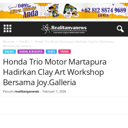
Beranda
KALSEL
Honda Trio Motor Martapura Hadirkan Clay Art Workshop
Bersama Joy.Galleria
KALSEL
SOSIAL & BUDAYA
EKBIS
TREND
Honda Trio Motor Martapura
Hadirkan Clay Art Workshop
Bersama Joy.Galleria
Penulis
realitanyanews
-
Februari 7, 2026