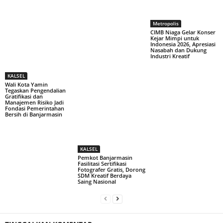
Metropolis
CIMB Niaga Gelar Konser
Kejar Mimpi untuk
Indonesia 2026, Apresiasi
Nasabah dan Dukung
Industri Kreatif
KALSEL
Wali Kota Yamin
Tegaskan Pengendalian
Gratifikasi dan
Manajemen Risiko Jadi
Fondasi Pemerintahan
Bersih di Banjarmasin
KALSEL
Pemkot Banjarmasin
Fasilitasi Sertifikasi
Fotografer Gratis, Dorong
SDM Kreatif Berdaya
Saing Nasional