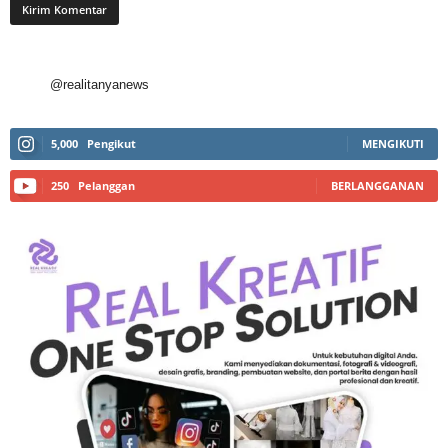
@realitanyanews
5,000
Pengikut
MENGIKUTI
250
Pelanggan
BERLANGGANAN