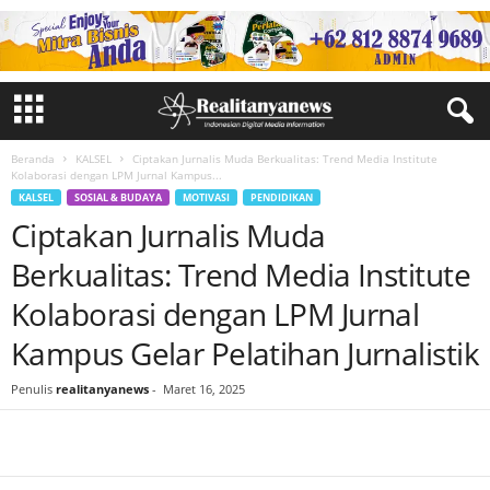
Beranda
KALSEL
Ciptakan Jurnalis Muda Berkualitas: Trend Media Institute
Kolaborasi dengan LPM Jurnal Kampus...
KALSEL
SOSIAL & BUDAYA
MOTIVASI
PENDIDIKAN
Ciptakan Jurnalis Muda
Berkualitas: Trend Media Institute
Kolaborasi dengan LPM Jurnal
Kampus Gelar Pelatihan Jurnalistik
Penulis
realitanyanews
-
Maret 16, 2025