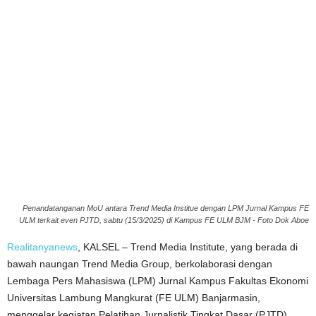
Penandatanganan MoU antara Trend Media Institue dengan LPM Jurnal Kampus FE
ULM terkait even PJTD, sabtu (15/3/2025) di Kampus FE ULM BJM - Foto Dok Aboe
Realitanyanews
, KALSEL – Trend Media Institute, yang berada di
bawah naungan Trend Media Group, berkolaborasi dengan
Lembaga Pers Mahasiswa (LPM) Jurnal Kampus Fakultas Ekonomi
Universitas Lambung Mangkurat (FE ULM) Banjarmasin,
menggelar kegiatan Pelatihan Jurnalistik Tingkat Dasar (PJTD)