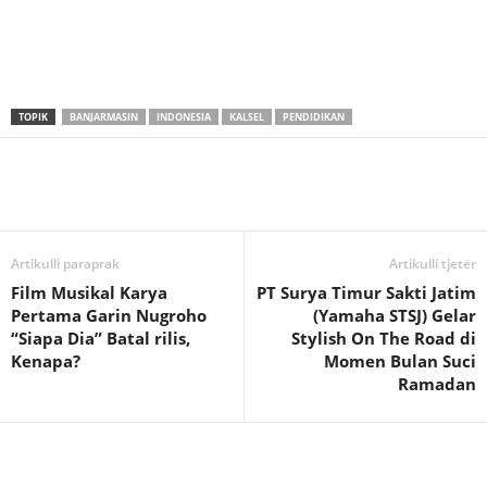
TOPIK
BANJARMASIN
INDONESIA
KALSEL
PENDIDIKAN
Artikulli paraprak
Artikulli tjetër
Film Musikal Karya
PT Surya Timur Sakti Jatim
Pertama Garin Nugroho
(Yamaha STSJ) Gelar
“Siapa Dia” Batal rilis,
Stylish On The Road di
Kenapa?
Momen Bulan Suci
Ramadan