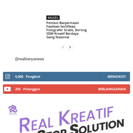
KALSEL
Pemkot Banjarmasin
Fasilitasi Sertifikasi
Fotografer Gratis, Dorong
SDM Kreatif Berdaya
Saing Nasional
@realitanyanews
5,000
Pengikut
MENGIKUTI
250
Pelanggan
BERLANGGANAN