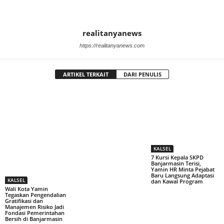
realitanyanews
https://realitanyanews.com
ARTIKEL TERKAIT
DARI PENULIS
KALSEL
7 Kursi Kepala SKPD
Banjarmasin Terisi,
Yamin HR Minta Pejabat
Baru Langsung Adaptasi
KALSEL
dan Kawal Program
Wali Kota Yamin
Tegaskan Pengendalian
Gratifikasi dan
Manajemen Risiko Jadi
Fondasi Pemerintahan
Bersih di Banjarmasin