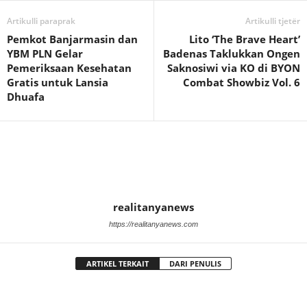
Artikulli paraprak
Artikulli tjetër
Pemkot Banjarmasin dan
Lito ‘The Brave Heart’
YBM PLN Gelar
Badenas Taklukkan Ongen
Pemeriksaan Kesehatan
Saknosiwi via KO di BYON
Gratis untuk Lansia
Combat Showbiz Vol. 6
Dhuafa
realitanyanews
https://realitanyanews.com
ARTIKEL TERKAIT
DARI PENULIS