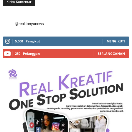
@realitanyanews
5,000
Pengikut
MENGIKUTI
250
Pelanggan
BERLANGGANAN