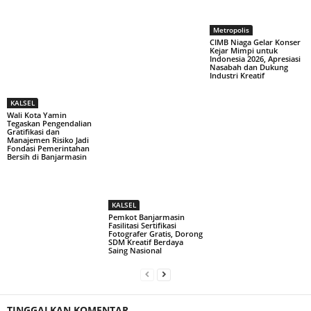
Metropolis
CIMB Niaga Gelar Konser
Kejar Mimpi untuk
Indonesia 2026, Apresiasi
Nasabah dan Dukung
Industri Kreatif
KALSEL
Wali Kota Yamin
Tegaskan Pengendalian
Gratifikasi dan
Manajemen Risiko Jadi
Fondasi Pemerintahan
Bersih di Banjarmasin
KALSEL
Pemkot Banjarmasin
Fasilitasi Sertifikasi
Fotografer Gratis, Dorong
SDM Kreatif Berdaya
Saing Nasional
TINGGALKAN KOMENTAR