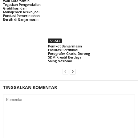
Wali Kota Yamin
Tegaskan Pengendalian
Gratifikasi dan
Manajemen Risiko Jadi
Fondasi Pemerintahan
Bersih di Banjarmasin
KALSEL
Pemkot Banjarmasin
Fasilitasi Sertifikasi
Fotografer Gratis, Dorong
SDM Kreatif Berdaya
Saing Nasional
TINGGALKAN KOMENTAR