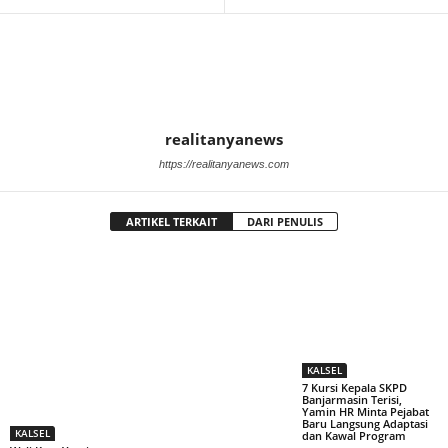
realitanyanews
https://realitanyanews.com
ARTIKEL TERKAIT
DARI PENULIS
KALSEL
7 Kursi Kepala SKPD
Banjarmasin Terisi,
Yamin HR Minta Pejabat
Baru Langsung Adaptasi
KALSEL
dan Kawal Program