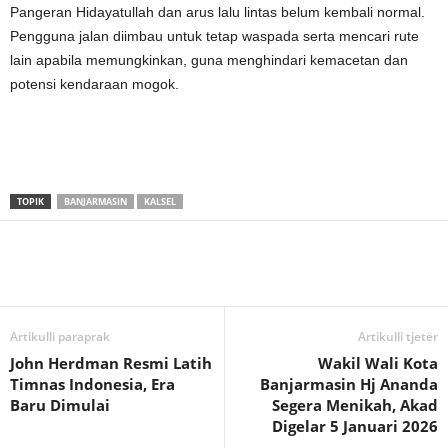
Pangeran Hidayatullah dan arus lalu lintas belum kembali normal.
Pengguna jalan diimbau untuk tetap waspada serta mencari rute
lain apabila memungkinkan, guna menghindari kemacetan dan
potensi kendaraan mogok.
TOPIK
BANJARMASIN
KALSEL
Artikulli paraprak
Artikulli tjetër
John Herdman Resmi Latih
Wakil Wali Kota
Timnas Indonesia, Era
Banjarmasin Hj Ananda
Baru Dimulai
Segera Menikah, Akad
Digelar 5 Januari 2026