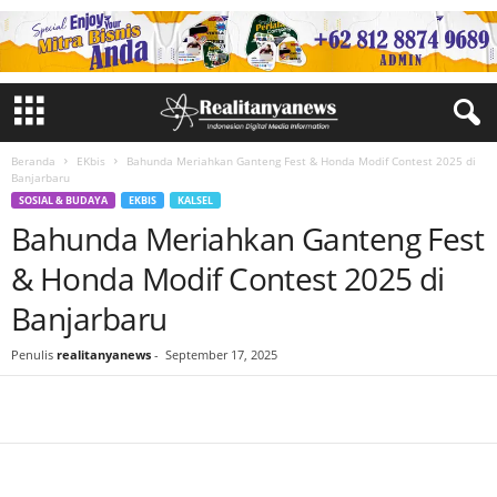
Beranda
EKbis
Bahunda Meriahkan Ganteng Fest & Honda Modif Contest 2025 di
Banjarbaru
SOSIAL & BUDAYA
EKBIS
KALSEL
Bahunda Meriahkan Ganteng Fest
& Honda Modif Contest 2025 di
Banjarbaru
Penulis
realitanyanews
-
September 17, 2025