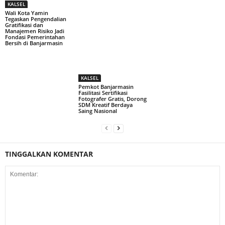
KALSEL
Wali Kota Yamin
Tegaskan Pengendalian
Gratifikasi dan
Manajemen Risiko Jadi
Fondasi Pemerintahan
Bersih di Banjarmasin
KALSEL
Pemkot Banjarmasin
Fasilitasi Sertifikasi
Fotografer Gratis, Dorong
SDM Kreatif Berdaya
Saing Nasional
TINGGALKAN KOMENTAR