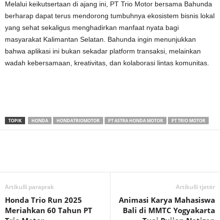
Melalui keikutsertaan di ajang ini, PT Trio Motor bersama Bahunda
berharap dapat terus mendorong tumbuhnya ekosistem bisnis lokal
yang sehat sekaligus menghadirkan manfaat nyata bagi
masyarakat Kalimantan Selatan. Bahunda ingin menunjukkan
bahwa aplikasi ini bukan sekadar platform transaksi, melainkan
wadah kebersamaan, kreativitas, dan kolaborasi lintas komunitas.
TOPIK
HONDA
HONDATRIOMOTOR
PT ASTRA HONDA MOTOR
PT TRIO MOTOR
Artikulli paraprak
Artikulli tjetër
Honda Trio Run 2025
Animasi Karya Mahasiswa
Meriahkan 60 Tahun PT
Bali di MMTC Yogyakarta