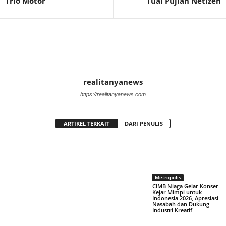
Trio Motor
Tuai Pujian Netizen
realitanyanews
https://realitanyanews.com
ARTIKEL TERKAIT
DARI PENULIS
Metropolis
CIMB Niaga Gelar Konser
Kejar Mimpi untuk
Indonesia 2026, Apresiasi
Nasabah dan Dukung
Industri Kreatif