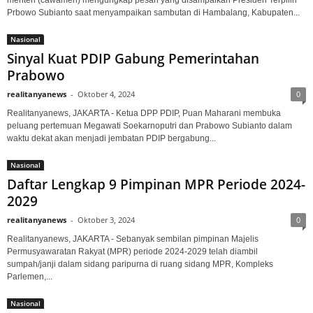
menteri (cawamen) mengungkap pesan yang disampaikan Presiden Terpilih
Prbowo Subianto saat menyampaikan sambutan di Hambalang, Kabupaten...
Nasional
Sinyal Kuat PDIP Gabung Pemerintahan
Prabowo
realitanyanews
-
Oktober 4, 2024
0
Realitanyanews, JAKARTA - Ketua DPP PDIP, Puan Maharani membuka
peluang pertemuan Megawati Soekarnoputri dan Prabowo Subianto dalam
waktu dekat akan menjadi jembatan PDIP bergabung...
Nasional
Daftar Lengkap 9 Pimpinan MPR Periode 2024-
2029
realitanyanews
-
Oktober 3, 2024
0
Realitanyanews, JAKARTA - Sebanyak sembilan pimpinan Majelis
Permusyawaratan Rakyat (MPR) periode 2024-2029 telah diambil
sumpah/janji dalam sidang paripurna di ruang sidang MPR, Kompleks
Parlemen,...
Nasional