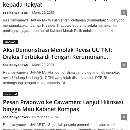
kepada Rakyat
realitanyanews
-
Maret 25, 2025
0
Realitanyanews, JAKARTA - Wakil Menteri Pertanian (Wamentan) Sudaryono
mengungkapkan bahwa Presiden Prabowo Subianto selalu menekankan
pentingnya jajaran menteri di Kabinet Merah Putih untuk memperbaiki...
Motivasi
Aksi Demonstrasi Menolak Revisi UU TNI:
Dialog Terbuka di Tengah Kerumunan...
realitanyanews
-
Maret 22, 2025
0
Realitanyanews, JAKARTA - Aksi demonstrasi yang digelar untuk menolak
revisi Undang-Undang (UU) TNI yang telah disahkan oleh DPR RI
berlangsung dengan cukup dinamis. Di...
Nasional
Pesan Prabowo ke Cawamen: Lanjut Hilirisasi
hingga Mau Kabinet Kompak
realitanyanews
-
Oktober 17, 2024
0
Realitanyanews, JAKARTA - Sejumlah peserta pembekalan calon wakil