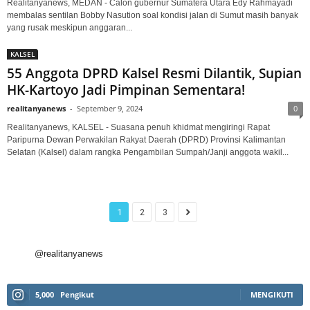
Realitanyanews, MEDAN - Calon gubernur Sumatera Utara Edy Rahmayadi
membalas sentilan Bobby Nasution soal kondisi jalan di Sumut masih banyak
yang rusak meskipun anggaran...
KALSEL
55 Anggota DPRD Kalsel Resmi Dilantik, Supian
HK-Kartoyo Jadi Pimpinan Sementara!
realitanyanews
-
September 9, 2024
0
Realitanyanews, KALSEL - Suasana penuh khidmat mengiringi Rapat
Paripurna Dewan Perwakilan Rakyat Daerah (DPRD) Provinsi Kalimantan
Selatan (Kalsel) dalam rangka Pengambilan Sumpah/Janji anggota wakil...
1
2
3
@realitanyanews
5,000
Pengikut
MENGIKUTI